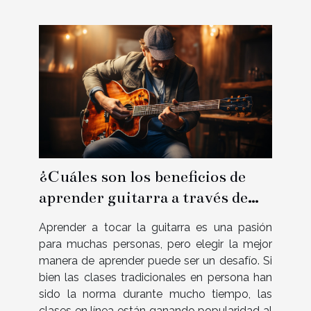
¿Cuáles son los beneficios de
aprender guitarra a través de
lecciones en línea en
Aprender a tocar la guitarra es una pasión
comparación con las lecciones
para muchas personas, pero elegir la mejor
presenciales tradicionales ?
manera de aprender puede ser un desafío. Si
bien las clases tradicionales en persona han
sido la norma durante mucho tiempo, las
clases en línea están ganando popularidad al