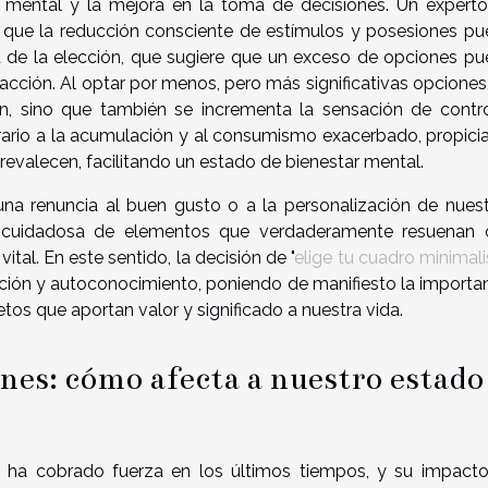
mental y la mejora en la toma de decisiones. Un expert
r que la reducción consciente de estímulos y posesiones p
ja de la elección, que sugiere que un exceso de opciones p
sfacción. Al optar por menos, pero más significativas opciones
ón, sino que también se incrementa la sensación de contr
trario a la acumulación y al consumismo exacerbado, propici
revalecen, facilitando un estado de bienestar mental.
una renuncia al buen gusto o a la personalización de nues
ión cuidadosa de elementos que verdaderamente resuenan
tal. En este sentido, la decisión de "
elige tu cuadro minimali
cción y autoconocimiento, poniendo de manifiesto la importa
os que aportan valor y significado a nuestra vida.
es: cómo afecta a nuestro estado
a ha cobrado fuerza en los últimos tiempos, y su impact