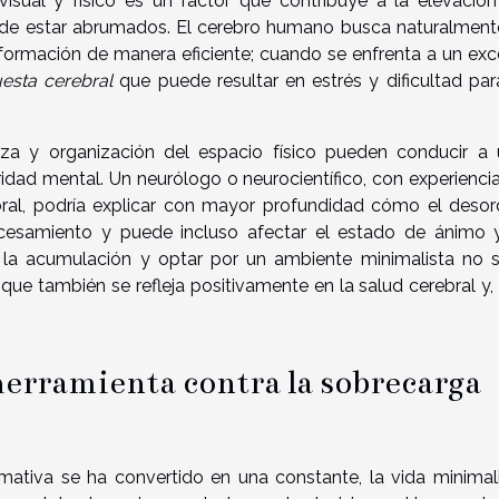
isual y físico es un factor que contribuye a la elevació
 de estar abrumados. El cerebro humano busca naturalment
información de manera eficiente; cuando se enfrenta a un ex
esta cerebral
que puede resultar en estrés y dificultad par
za y organización del espacio físico pueden conducir a
ridad mental. Un neurólogo o neurocientífico, con experienci
bral, podría explicar con mayor profundidad cómo el deso
ocesamiento y puede incluso afectar el estado de ánimo 
 la acumulación y optar por un ambiente minimalista no 
 que también se refleja positivamente en la salud cerebral y,
erramienta contra la sobrecarga
ativa se ha convertido en una constante, la vida minimal