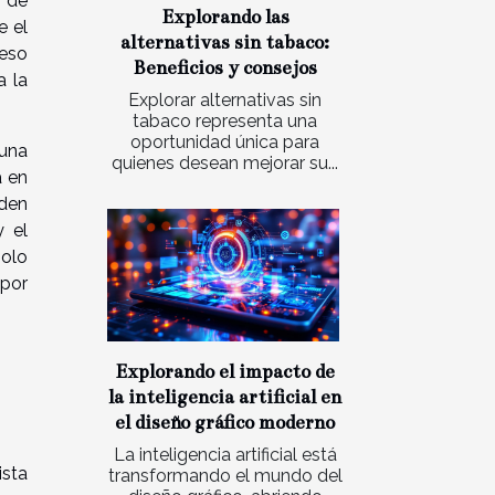
n de
Explorando las
e el
alternativas sin tabaco:
ceso
Beneficios y consejos
a la
Explorar alternativas sin
tabaco representa una
oportunidad única para
 una
quienes desean mejorar su...
a en
rden
y el
solo
 por
Explorando el impacto de
la inteligencia artificial en
el diseño gráfico moderno
La inteligencia artificial está
ista
transformando el mundo del