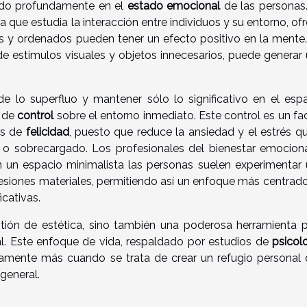
endo profundamente en el
estado emocional
de las personas
a que estudia la interacción entre individuos y su entorno, of
s y ordenados pueden tener un efecto positivo en la mente
 de estímulos visuales y objetos innecesarios, puede generar
e lo superfluo y mantener sólo lo significativo en el esp
o de
control
sobre el entorno inmediato. Este control es un fa
es de
felicidad
, puesto que reduce la ansiedad y el estrés q
o sobrecargado. Los profesionales del bienestar emocion
 un espacio minimalista las personas suelen experimentar
esiones materiales, permitiendo así un enfoque más centrad
icativas.
tión de estética, sino también una poderosa herramienta 
l. Este enfoque de vida, respaldado por estudios de
psicol
vamente más cuando se trata de crear un refugio personal
 general.