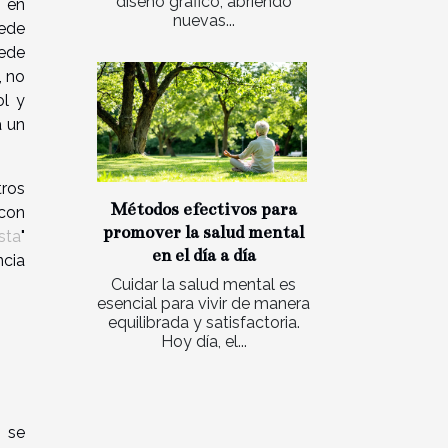
diseño gráfico, abriendo
o en
nuevas...
uede
uede
, no
ol y
a un
tros
Métodos efectivos para
 con
promover la salud mental
sta
"
en el día a día
ncia
Cuidar la salud mental es
esencial para vivir de manera
equilibrada y satisfactoria.
Hoy día, el...
o se