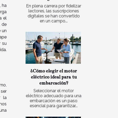
, ha
En plena carrera por fidelizar
lectores, las suscripciones
arga
digitales se han convertido
a el
en un campo...
a de
e un
cape
r su
ida.
¿Cómo elegir el motor
eléctrico ideal para tu
embarcación?
rno,
Seleccionar el motor
 ser
eléctrico adecuado para una
r la
embarcación es un paso
enos
esencial para garantizar...
 una