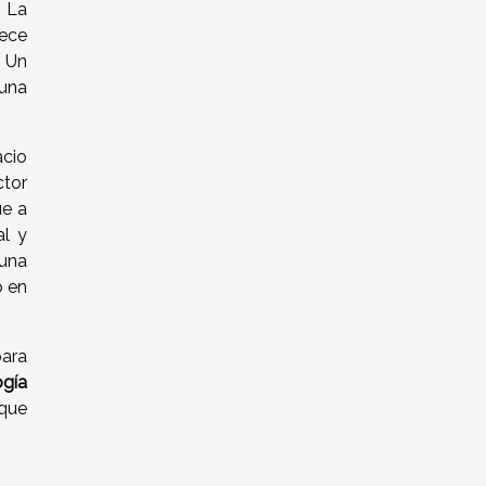
. La
rece
. Un
 una
acio
ctor
ue a
al y
 una
o en
para
ogía
 que