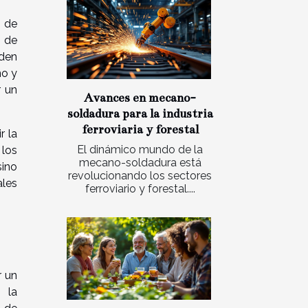
n de
o de
eden
no y
r un
Avances en mecano-
soldadura para la industria
ferroviaria y forestal
r la
El dinámico mundo de la
 los
mecano-soldadura está
sino
revolucionando los sectores
ales
ferroviario y forestal....
r un
 la