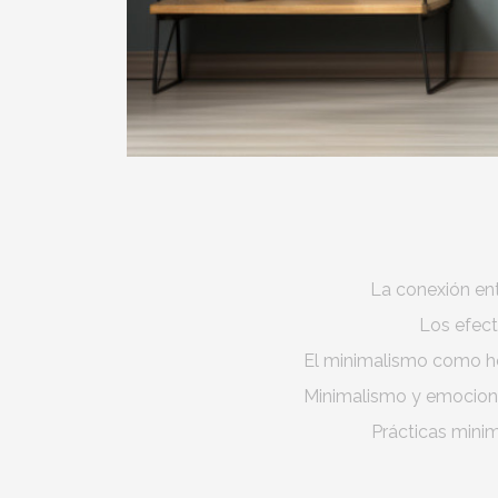
La conexión ent
Los efect
El minimalismo como he
Minimalismo y emocion
Prácticas minim