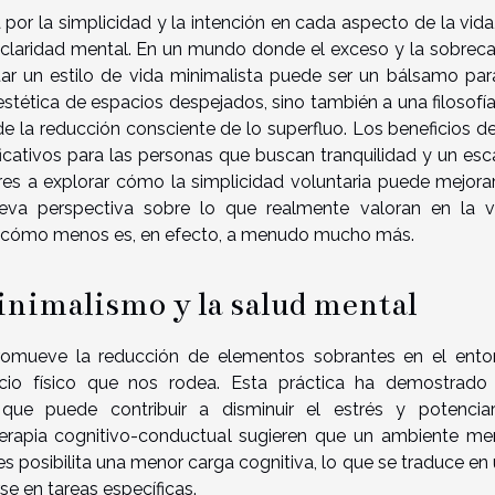
or la simplicidad y la intención en cada aspecto de la vida
claridad mental. En un mundo donde el exceso y la sobrec
ar un estilo de vida minimalista puede ser un bálsamo par
la estética de espacios despejados, sino también a una filosofí
e la reducción consciente de lo superfluo. Los beneficios d
ficativos para las personas que buscan tranquilidad y un es
ores a explorar cómo la simplicidad voluntaria puede mejora
eva perspectiva sobre lo que realmente valoran en la v
a cómo menos es, en efecto, a menudo mucho más.
inimalismo y la salud mental
romueve la reducción de elementos sobrantes en el ento
acio físico que nos rodea. Esta práctica ha demostrado
que puede contribuir a disminuir el estrés y potencia
terapia cognitivo-conductual sugieren que un ambiente m
es posibilita una menor carga cognitiva, lo que se traduce en
e en tareas específicas.